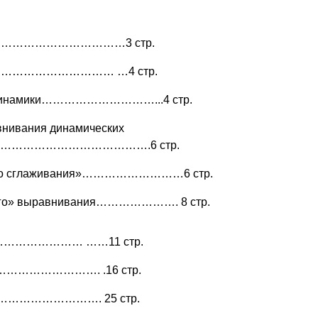
……………………………3 стр.
………………………………… …4 стр.
х динамики…………………………...4 стр.
внивания динамических
………………………………….6 стр.
ого сглаживания»………………………6 стр.
ого» выравнивания…………………. 8 стр.
……………………… ……11 стр.
…………………………. .16 стр.
………………………. 25 стр.