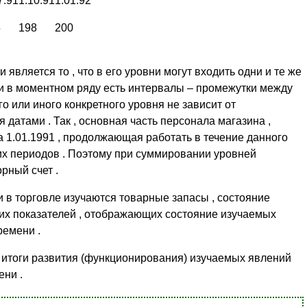
7.91
1.10.91
1.01.92
5
198
200
вляется то , что в его уровни могут входить одни и те же
 и в моментном ряду есть интервалы – промежутки между
го или иного конкретного уровня не зависит от
датами . Так , основная часть персонала магазина ,
 1.01.1991 , продолжающая работать в течение данного
их периодов . Поэтому при суммировании уровней
рный счет .
в торговле изучаются товарные запасы , состояние
гих показателей , отображающих состояние изучаемых
ремени .
итоги развития (функционирования) изучаемых явлений
ни .