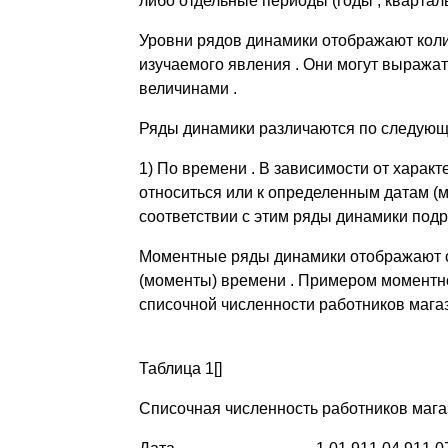
либо отдельные периоды (годы , кварталы
Уровни рядов динамики отображают коли
изучаемого явления . Они могут выража
величинами .
Ряды динамики различаются по следующ
1) По времени . В зависимости от харак
относиться или к определенным датам (м
соответствии с этим ряды динамики под
Моментные ряды динамики отображают с
(моменты) времени . Примером моментн
списочной численности работников магази
Таблица 1[]
Списочная численность работников магаз