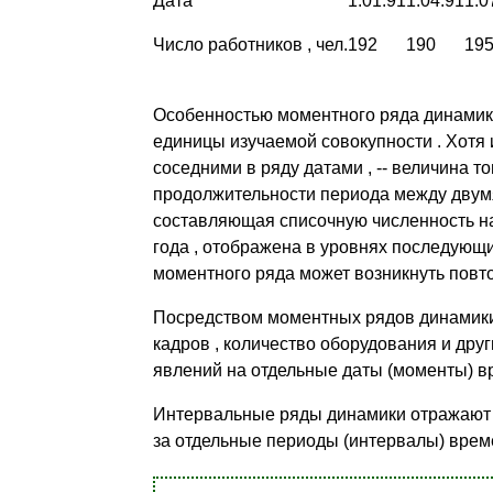
Дата
1.01.91
1.04.91
1.0
Число работников , чел.
192
190
19
Особенностью моментного ряда динамики я
единицы изучаемой совокупности . Хотя
соседними в ряду датами , -- величина то
продолжительности периода между двумя 
составляющая списочную численность на
года , отображена в уровнях последующ
моментного ряда может возникнуть повто
Посредством моментных рядов динамики 
кадров , количество оборудования и дру
явлений на отдельные даты (моменты) в
Интервальные ряды динамики отражают 
за отдельные периоды (интервалы) време