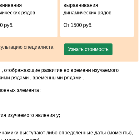
внивания
выравнивания
мических рядов
динамических рядов
0 руб.
От 1500 руб.
сультацию специалиста
Узнать стоимость
 , отображающие развитие во времени изучаемого
кими рядами , временными рядами .
новных элемента :
ия изучаемого явления y;
динамики выступают либо определенные даты (моменты),