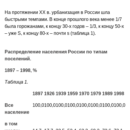
На протяжении XX в. урбанизация в России шла
быстрыми темпами. В конце прошлого века менее 1/7
была горожанами, к концу 30-х годов – 1/3, к концу 50-х
– уже Ѕ, к концу 80-х – почти ѕ (таблица 1).
Распределение населения России по типам
поселений.
1897 – 1998, %
Таблица 1.
1897
1926
1939
1959
1970
1979
1989
1998
Все
100,0
100,0
100,0
100,0
100,0
100,0
100,0
100,0
население
в том