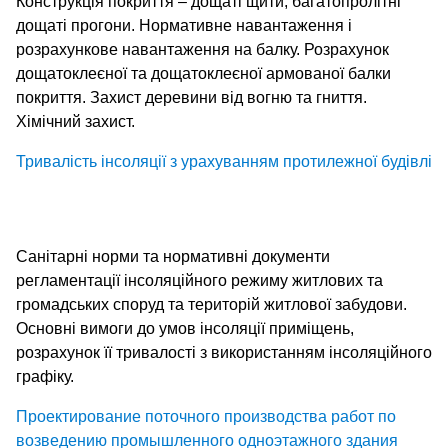
Конструкція покриття – дощаті щити, багатопролітні
дощаті прогони. Нормативне навантаження і
розрахункове навантаження на балку. Розрахунок
дощатоклеєної та дощатоклеєної армованої балки
покриття. Захист деревини від вогню та гниття.
Хімічний захист.
Тривалість інсоляції з урахуванням протилежної будівлі
Санітарні норми та нормативні документи
регламентації інсоляційного режиму житлових та
громадських споруд та територій житлової забудови.
Основні вимоги до умов інсоляції приміщень,
розрахунок її тривалості з використанням інсоляційного
графіку.
Проектирование поточного производства работ по
возведению промышленного одноэтажного здания