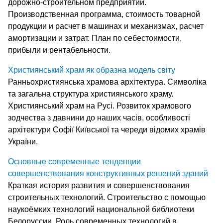
дорожно-строительном предприятии.
Производственная программа, стоимость товарной
продукции и расчет в машинах и механизмах, расчет
амортизации и затрат. План по себестоимости,
прибыли и рентабельности.
Християнський храм як образна модель світу
Ранньохристиянська храмова архітектура. Символіка
та загальна структура християнського храму.
Християнський храм на Русі. Розвиток храмового
зодчества з давнини до наших часів, особливості
архітектури Софії Київської та череди відомих храмів
України.
Основные современные тенденции
совершенствования конструктивных решений зданий
Краткая история развития и совершенствования
строительных технологий. Строительство с помощью
наукоёмких технологий национальной библиотеки
Белоруссии. Роль современных технологий в