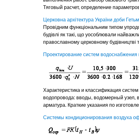
Тяговый расчет, определение параметров
Церковна архітектура України доби Гет
Провідним функціональним типом упродов
будівлі як такі, що уособлювали найважли
православному церковному будівництві тіє
Проектирование систем водоснабжения 
Характеристика и классификация систем
водопровода: вводы, водомерный узел, 
арматура. Краткие указания по изготовл
Системы кондиционирования воздуха о