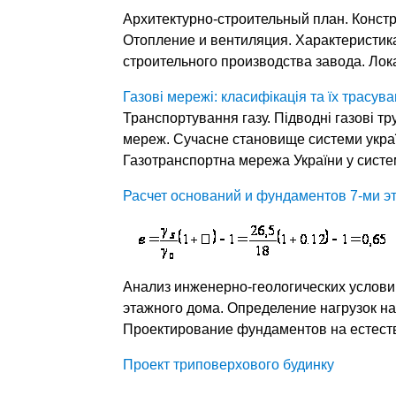
Архитектурно-строительный план. Конст
Отопление и вентиляция. Характеристик
строительного производства завода. Ло
Газові мережі: класифікація та їх трасув
Транспортування газу. Підводні газові т
мереж. Сучасне становище системи україн
Газотранспортна мережа України у систе
Расчет оснований и фундаментов 7-ми э
Анализ инженерно-геологических услови
этажного дома. Определение нагрузок на
Проектирование фундаментов на естеств
Проект триповерхового будинку