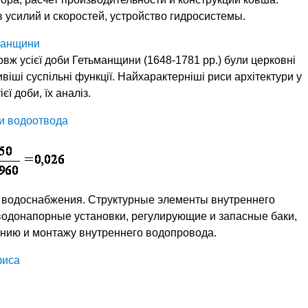
 усилий и скоростей, устройство гидросистемы.
ьманщини
ж усієї доби Гетьманщини (1648-1781 рр.) були церковні
віші суспільні функції. Найхарактерніші риси архітектури у
ї доби, їх аналіз.
и водоотвода
 водоснабжения. Структурные элементы внутреннего
водонапорные установки, регулирующие и запасные баки,
ению и монтажу внутреннего водопровода.
фиса