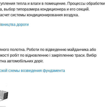
тупления тепла и влаги в помещение. Процессы обработки
а, выбор типоразмера кондиционера и его секций.
асчет системы кондиционирования воздуха.
івництва дороги
яного полотна. Роботи по відведенню майданчика або
кості робіт по відновленню і закріпленню траси. Вибір
на автомобільних доріг.
еской схемы возведения фундамента