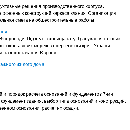
руктивные решения производственного корпуса.
а основных конструкций каркаса здания. Организация
кальная смета на общестроительные работы.
ання
рубопроводи. Підземні сховища газу. Трасування газових
ських газових мереж в енергетичній кризі України.
мі газопостачання Європи.
тажного жилого дома
й и порядок расчета оснований и фундаментов 7-ми
 фундамент здания, выбор типа оснований и конструкций.
енном основании, расчет их осадки.