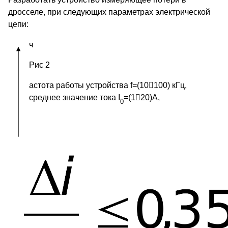
дросселе, при следующих параметрах электрической
цепи:
ч
Рис 2
астота работы устройства f=(10

100) кГц,
среднее значение тока I
=(1

20)А,
0