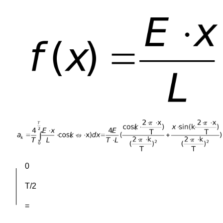
0
T/2
=