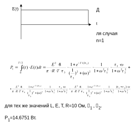
Д
t
ля случая
n=1
для тех же значений L, E, T, R=10 Ом, 
,

.
1
2
P
=14.6751 Вт.
1