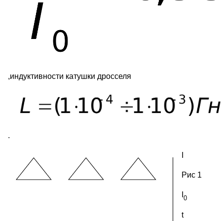
,индуктивности катушки дросселя
.
I
Рис 1
I
0
t