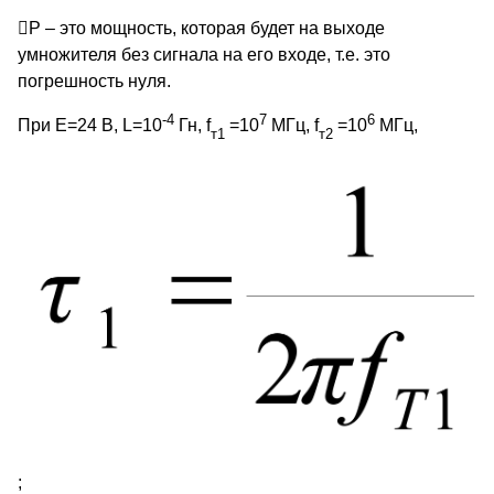
P – это мощность, которая будет на выходе
умножителя без сигнала на его входе, т.е. это
погрешность нуля.
-4
7
6
При E=24 B, L=10
Гн, f
=10
МГц, f
=10
МГц,
т
1
т
2
;