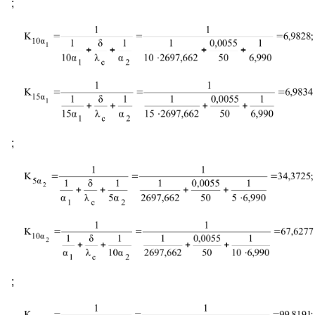
;
;
;