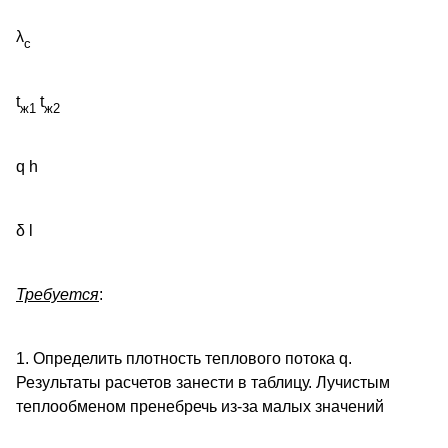
λ
c
t
t
ж1
ж2
q h
δ l
Требуется
:
1. Определить плотность теплового потока q.
Результаты расчетов занести в таблицу. Лучистым
теплообменом пренебречь из-за малых значений