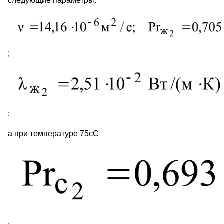
следующие параметры:
;
;
а при температуре 75єС
.