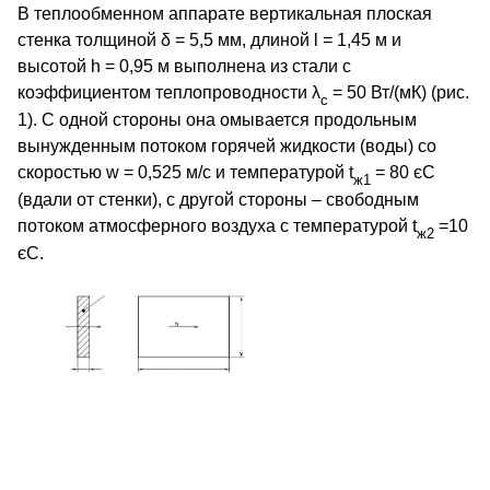
В теплообменном аппарате вертикальная плоская
стенка толщиной δ = 5,5 мм, длиной l = 1,45 м и
высотой h = 0,95 м выполнена из стали с
коэффициентом теплопроводности λ
= 50 Вт/(мК) (рис.
с
1). С одной стороны она омывается продольным
вынужденным потоком горячей жидкости (воды) со
скоростью w = 0,525 м/с и температурой t
= 80 єС
ж1
(вдали от стенки), с другой стороны – свободным
потоком атмосферного воздуха с температурой t
=10
ж2
єС.