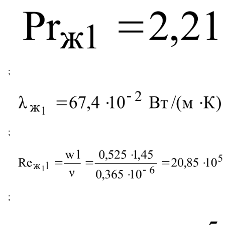
;
;
;