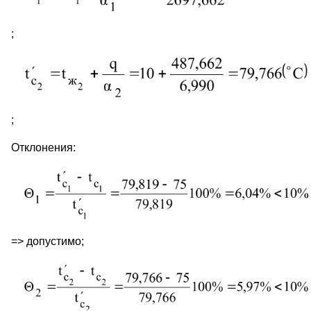
;
;
Отклонения:
=> допустимо;