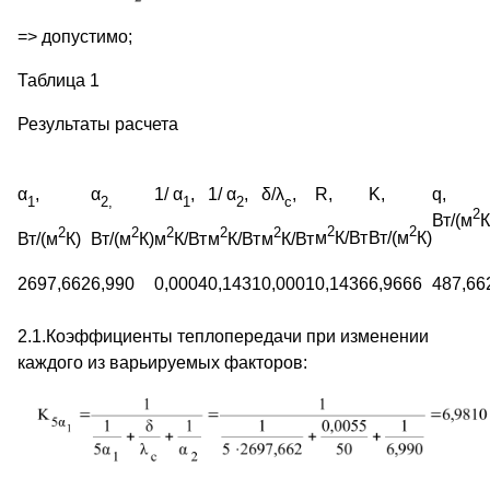
=> допустимо;
Таблица 1
Результаты расчета
α
,
α
1/ α
,
1/ α
,
δ/λ
,
R,
K,
q,
1
2,
1
2
с
2
Вт/(м
К
2
2
2
2
2
2
2
м
К/Вт
Вт/(м
К)
Вт/(м
К)
Вт/(м
К)
м
К/Вт
м
К/Вт
м
К/Вт
2697,662
6,990
0,0004
0,1431
0,0001
0,1436
6,9666
487,66
2.1.Коэффициенты теплопередачи при изменении
каждого из варьируемых факторов: