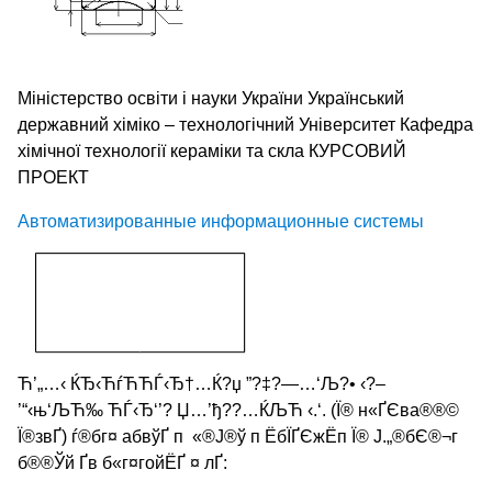
Міністерство освіти і науки України Український
державний хіміко – технологічний Університет Кафедра
хімічної технології кераміки та скла КУРСОВИЙ
ПРОЕКТ
Автоматизированные информационные системы
Ћ’„…‹ ЌЂ‹ЋѓЋЋЃ‹Ђ†…Ќ?џ ”?‡?—…‘Љ?• ‹?–
’“‹њ‘ЉЋ‰ ЋЃ‹Ђ‘’? Џ…’ђ??…ЌЉЋ ‹.‘. (Ї® н«ҐЄва®­­®©
Ї®звҐ) ѓ®бг¤ абвўҐ­­ п ­ «®Ј®ў п Ё­бЇҐЄжЁп Ї® Ј.„®­бЄ®¬г
б®®Ўй Ґв б«г¤гойЁҐ ¤ ­­лҐ: