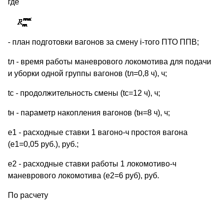
где
- план подготовки вагонов за смену i-того ПТО ППВ;
tл - время работы маневрового локомотива для подачи
и уборки одной группы вагонов (tл=0,8 ч), ч;
tс - продолжительность смены (tс=12 ч), ч;
tн - параметр накопления вагонов (tн=8 ч), ч;
е1 - расходные ставки 1 вагоно-ч простоя вагона
(е1=0,05 руб.), руб.;
е2 - расходные ставки работы 1 локомотиво-ч
маневрового локомотива (е2=6 руб), руб.
По расчету