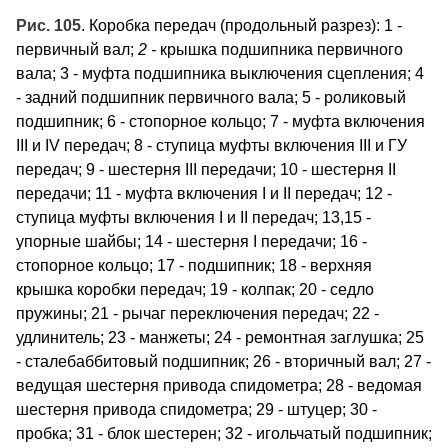
Рис. 105
. Коробка передач (продольный разрез): 1 -
первичный вал;
2 -
крышка подшипника первичного
вала; 3 - муфта подшипника выключения сцепления; 4
- задний подшипник первичного вала; 5 - роликовый
подшипник; 6 - стопорное кольцо; 7 - муфта включения
III и IV передач; 8 - ступица муфты включения III и ГУ
передач; 9 - шестерня III передачи; 10 - шестерня II
передачи; 11 - муфта включения I и II передач; 12 -
ступица муфты включения I и II передач; 13,15 -
упорные шайбы; 14 - шестерня I передачи; 16 -
стопорное кольцо; 17 - подшипник; 18 - верхняя
крышка коробки передач; 19 - колпак; 20 - седло
пружины; 21 - рычаг переключения передач; 22 -
удлинитель; 23 - манжеты; 24 - ремонтная заглушка; 25
- сталебаббитовый подшипник; 26 - вторичный вал; 27 -
ведущая шестерня привода спидометра; 28 - ведомая
шестерня привода спидометра; 29 - штуцер; 30 -
пробка; 31 - блок шестерен; 32 - игольчатый подшипник;