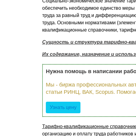
Социально-экономическое значение тари
обеспечить необходимое единство меры 
труда за равный труд и дифференциацию 
труда. Основными нормативами (элемен
квалификационные справочники, тарифны
Сущность и структура тарифно-ква
Их содержание, назначение и использ
Нужна помощь в написании раб
Мы - биржа профессиональных авт
статьи РИНЦ, ВАК, Scopus. Помога
Узнать цену
Тарифно-квалификационные справочник
организацию и оплату труда работников