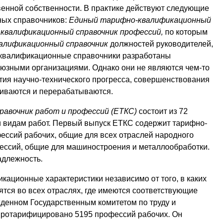
венной собственности. В практике действуют следующие
ых справочников:
Единый тарифно-квалификационный
квалификационный справочник профессий,
по которым
алификационный справочник
должностей руководителей,
-квалификационные справочники разработаны
юзными организациями. Однако они не являются чем-то
тия научно-технического прогресса, совершенствования
риваются и перерабатываются.
авочник работ и профессий (ЕТКС)
состоит из 72
 видам работ. Первый выпуск
ЕТКС
содержит тарифно-
ссий рабочих, общие для всех отраслей народного
фессий, общие для машиностроения и металлообработки.
адлежность.
икационные характеристики независимо от того, в каких
тся во всех отраслях, где имеются соответствующие
жденном Государственным комитетом по труду и
отарифицировано 5195 профессий рабочих. Он