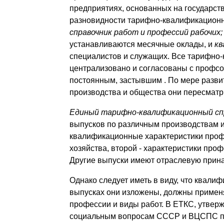
предприятиях, основанных на государст
разновидности тарифно-квалификационн
справочник работ и профессий рабочих;
устанавливаются месячные оклады, и
кв
специалистов и служащих. Все тарифно
централизовано и согласованы с профсо
постоянным, застывшим . По мере разви
производства и общества они пересмат
Единый тарифно-квалификационный спр
выпусков по различным производствам и
квалификационные характеристики профе
хозяйства, второй - характеристики про
Другие выпуски имеют отраслевую прин
Однако следует иметь в виду, что квалиф
выпусках они изложены, должны применя
профессии и виды работ. В ЕТКС, утвер
социальным вопросам СССР и ВЦСПС пр